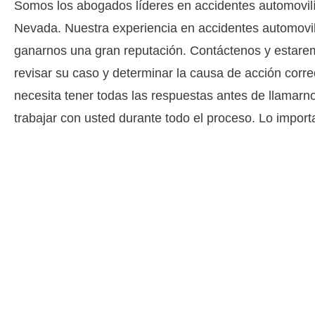
Somos los abogados líderes en accidentes automovilí
Nevada. Nuestra experiencia en accidentes automovil
ganarnos una gran reputación. Contáctenos y estar
revisar su caso y determinar la causa de acción corre
necesita tener todas las respuestas antes de llamar
trabajar con usted durante todo el proceso. Lo impor
Para hablar con uno de nuestros aboga
personales de Las Vega
directamente sobre tu situa
contáctenos en