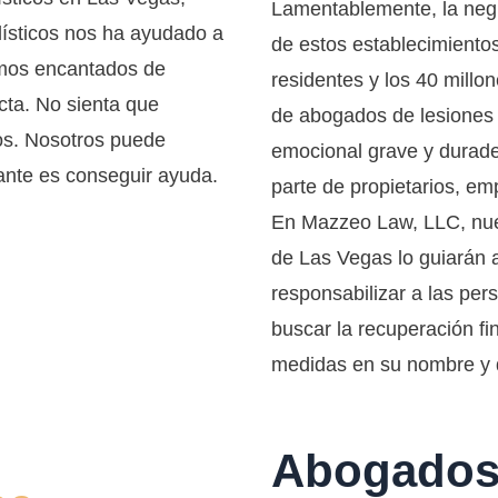
Lamentablemente, la negl
ísticos nos ha ayudado a
de estos establecimiento
emos encantados de
residentes y los 40 millo
cta. No sienta que
de abogados de lesiones 
nos. Nosotros puede
emocional grave y durade
tante es conseguir ayuda.
parte de propietarios, em
En Mazzeo Law, LLC, nue
de Las Vegas lo guiarán 
dos de lesiones
responsabilizar a las per
s
buscar la recuperación f
ción,
medidas en su nombre y de
Abogados 