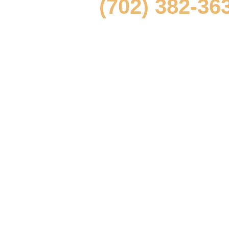
(702) 382-36
y solicite una consulta gratuita y con