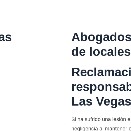
as
Abogados 
de locale
Reclamac
responsab
Las Vegas
Si ha sufrido una lesión 
negligencia al mantener o